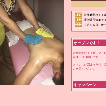
12/27
営業時間は１１
12/30
電話番号追加で
08/10
８月１６日 オ
オープンです！
営業時間は１１時～２０
定休日は日曜日です。
ストレスが溜まった時、
ご来店ください。
キャンペーン