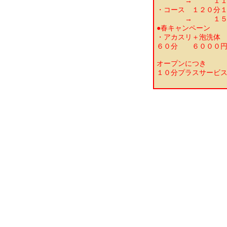
→ １１０
・コース １２０分
→ １５０
●春キャンペーン
・アカスリ＋泡洗体
６０分 ６０００円
オープンにつき
１０分プラスサービ