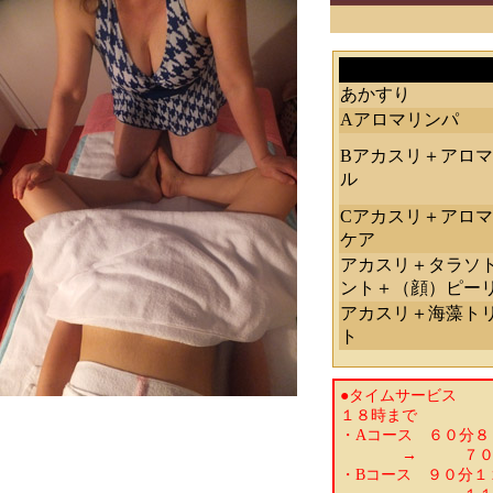
あかすり
Aアロマリンパ
Bアカスリ＋アロ
ル
Cアカスリ＋アロ
ケア
アカスリ＋タラソ
ント＋（顔）ピー
アカスリ＋海藻ト
ト
●タイムサービス
１８時まで
・Aコース ６０分８
→ ７００
・Bコース ９０分１