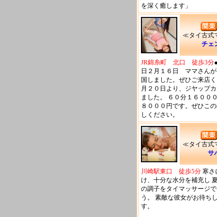
を深く癒します」
≪タイ古式
チェ
JR錦糸町 北口 徒歩3分
日２月１６日 ママさんが
国しました。ぜひご来店く
月２０日より、ジヤップカ
ました。 ６０分１６００
８０００円です。ぜひこの
しください。
≪タイ古式
サ
川崎駅東口 徒歩5分
寒さ
け、十分な水分を補充し 
の調子をタイマッサージで
う。 素敵な彼女がお待ち
す。