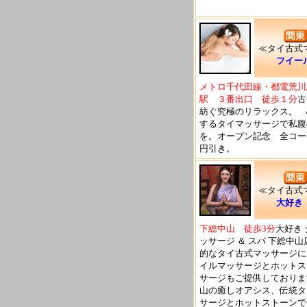
≪タイ古式
フイー
メトロ千代田線・都電荒川
駅 ３番出口 徒歩１分
古
紡ぐ究極のリラックス。 
するタイマッサージで私腹
を。オープン記念 全コー
円引き。
≪タイ古式
大好き
下総中山 徒歩3分
大好き
ッサージ ＆ スパ 下総中
的なタイ古式マッサージに
イルマッサージとホットス
サージもご提供しておりま
山の癒しオアシス、伝統タ
サージとホットストーンで