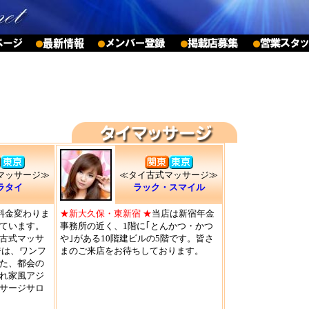
マッサージ≫
≪タイ古式マッサージ≫
ラタイ
ラック・スマイル
料金変わりま
★新大久保・東新宿 ★
当店は新宿年金
ています。
事務所の近く、1階に｢とんかつ・かつ
古式マッサ
や｣がある10階建ビルの5階です。皆さ
ジは、ワンフ
まのご来店をお待ちしております。
た、都会の
れ家風アジ
サージサロ