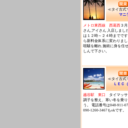
≪タイ古式
マニ
メトロ東西線 西葛西
３月
さん,アイさん 入店しまし
は１２時～２４時までです
ら新料金体系に変わりまし
喧騒を離れ 施術に身を任せ
しんで下さい。
≪タイ古式
ＬＥＣ
越谷駅 東口
タイマッサ
調子を整え、寒い冬を乗り
う。 電話番号は048-911-0
090-1260-3467もokです。