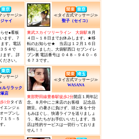
マッサージ≫
≪タイ古式マッサージ≫
クジャイ
聖子（セイコ）
知らせ●看板
東武スカイツリーライン 大袋駅
８月
います。７
４日～１８日までお休みします。★移
します。電話
転のお知らせ★ 当店は１２月１６日
３５４で
移転しました。大袋駅西口 セブンイレ
ります。 詳
ブン裏 電話番号は ０４８－９４０－６
覧ください。
６７３です。
式マッサージ
≪タイ古式マッサージ≫
≫
WASANA
ェルリラック
大塚店
東部野田線豊春駅徒歩2分
開店１周年記
歩1分
タイ古
念。８月中にご来店のお客様 記念品
イエンジェ
贈呈。の暑さに負けず、頭と体を十分
オープンし
もみほぐし、快適ライフを送りましょ
７１５－５
う、私たちがお手伝いいたします。当
す。
店は性的サービスは一切行っておりま
せん！！