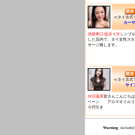
≪タイ古式
カー
池袋東口 徒歩４分
シンブ
した店内で、タイ女性スタ
サージ致します。
≪タイ古式
サイ
JR日暮里
皆さんこんにちは
ペーン アロマオイルコ
０円引き
Warning
: include(