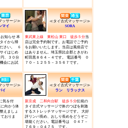
マッサージ≫
≪タイ古式マッサージ≫
ンマイ
SORA
●お知らせ 本
東武東上線 東松山 東口 徒歩５分
当
タイから帰
店は完全予約制です。お電話でご予約
ださい。 6
をお願いいたします。当店は風俗店で
サイはじめ
はありません。埼玉県比企郡ときがわ
０円、３０分
町田黒８６４－４です。 電話番号 ０
機会にお試
７０－１２５５－３５６７です。
マッサージ≫
≪タイ古式マッサージ≫
バイ
ラン リラックス
に気を付
新京成 二和向台駅 徒歩５分
伝統の
夏に向かう体
タイ古式マッサージで体のつぼを刺激
整えましょ
するストレッチマッサージです。 大好
しておりま
評リンパ長め、おしり長めをどうぞご
堪能ください。電話番号は ０４７－
７６９－０４７５ です。