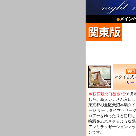
≪タイ古式
リー
JR荻窪駅北口徒歩3分
８月
した。新人レナさん入店し
東京都杉並区天沼本場タイ
ージ リーラタイマッサー
ロアーをゆったりと使用し
喧騒を忘れさせるような隠
アンリラクゼーションマッ
ンです。