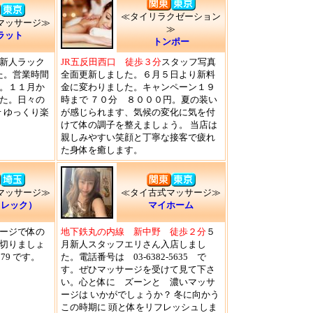
≪タイリラクゼーション
マッサージ≫
≫
ラット
トンポー
新人ラック
JR五反田西口 徒歩３分
スタッフ写真
た。営業時間
全面更新しました。６月５日より新料
。１１月か
金に変わりました。キャンペーン１９
た。日々の
時まで ７０分 ８０００円。夏の装い
 ゆっくり楽
が感じられます、気候の変化に気を付
けて体の調子を整えましょう。 当店は
親しみやすい笑顔と丁寧な接客で疲れ
た身体を癒します。
マッサージ≫
≪タイ古式マッサージ≫
（レック）
マイホーム
ージで体の
地下鉄丸の内線 新中野 徒歩２分
５
切りましょ
月新人スタッフエリさん入店しまし
779 です。
た。電話番号は 03-6382-5635 で
す。ぜひマッサージを受けて見て下さ
い。心と体に ズーンと 濃いマッサ
ージは いかがでしょうか？ 冬に向かう
この時期に 頭と体をリフレッシュしま