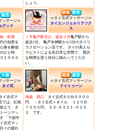
しょう。
≪タイ古式マッサージ≫
マッサージ≫
タイエンジェルリラツク
ルグッド
ス
線 町屋
ＪＲ亀戸駅北口 徒歩２分
亀戸駅から
代の知恵を
徒歩1分、 亀戸水神駅から5分のタイリ
心身を解放
ラクゼーション店です。 タイの美人セ
のひと時
ラピストによる非日常な空間で、 贅沢
ス１０００
な時間を思う存分に味わってくださ
い。
マッサージ≫
≪タイ古式マッサージ≫
 タイ式
ドイトゥーン
 タイ古式マ
池袋 西口
タイ古式６０分５０００
山店では、伝統
円、 ・タイ古式＋オイル １２０分
加えて、オ
７０００円、 ０３−６３２１−０２５
トーンマッ
２ です。
す 「下総中
イ古式マッ
日々の疲れ