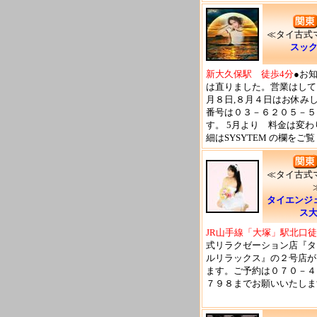
≪タイ古式
スッ
新大久保駅 徒歩4分
●お
は直りました。営業はして
月８日,８月４日はお休み
番号は０３－６２０５－５
す。 5月より 料金は変わ
細はSYSYTEM の欄をご
≪タイ古
タイエンジ
ス
JR山手線「大塚」駅北口徒
式リラクゼーション店『タ
ルリラックス』の２号店が
ます。ご予約は０７０－４
７９８までお願いいたしま