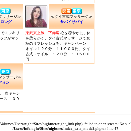
マッサージ≫
≪タイ古式マッサージ≫
サロング
サバイサバイ
ルでスッキリ
東武東上線 下赤塚
心を穏やかに、体
ッフがマッ
を柔らかく。タイ古式マッサージで究
極のリフレッシュを。キャンペーン
オイル１２０分 １１０００円、タイ
古式＋オイル １２０分 １０５００
円
マッサージ≫
フォン
。 春キャン
ース １００
/Volumes/Users/night/Sites/nightnet/night_link.php): failed to open stream: No such 
/Users/infonight/Sites/nightnet/index_cate_mode2.php
on line
47