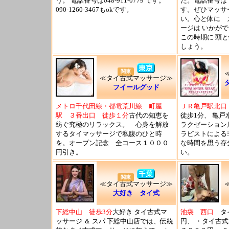
う。 電話番号は048-911-0779 です。
た。電話番号は 03
090-1260-3467もokです。
す。ぜひマッサ
い。心と体に 
ージは いかが
この時期に 頭
しょう。
関東
≪タイ古式マッサージ≫
フイールグッド
メトロ千代田線・都電荒川線 町屋
ＪＲ亀戸駅北口
駅 ３番出口 徒歩１分
古代の知恵を
徒歩1分、 亀戸
紡ぐ究極のリラックス。 心身を解放
ラクゼーション
するタイマッサージで私腹のひと時
ラピストによる
を。オープン記念 全コース１０００
な時間を思う存
円引き。
い。
関東
≪タイ古式マッサージ≫
大好き タイ式
下総中山 徒歩3分
大好き タイ古式マ
池袋 西口
タイ
ッサージ ＆ スパ 下総中山店では、伝統
円、 ・タイ古