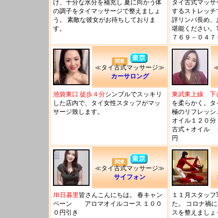
け、十分な水分を補充し 夏に向かう体
タイ古式マッサ
の調子をタイマッサージで整えましょ
するストレッチ
う。 素敵な彼女がお待ちしておりま
評リンパ長め、
す。
堪能ください。
７６９－０４７
関東
≪タイ古式マッサージ≫
カーサロング
池袋東口 徒歩４分
シンブルでスッキリ
東武東上線 下
した店内で、タイ女性スタッフがマッ
を柔らかく。タ
サージ致します。
極のリフレッ
オイル１２０分
古式＋オイル 
円
関東
≪タイ古式マッサージ≫
サイフォン
JR日暮里
皆さんこんにちは。 春キャン
１１月スタッフ
ペーン アロマオイルコース １００
た。 コロナ禍
０円引き
スを整えましょ