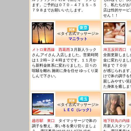
ます。ご予約は０７０－４７１５－５
う、私たちがお
７９８までお願いいたします。
店は性的サービ
せん！！
関東
≪タイ古式マッサージ≫
マニラット
メトロ東西線 西葛西
３月新人ラック
JR五反田西口
さん,アイさん 入店しました。営業時間
全面更新しまし
は１２時～２４時までです。１１月か
金に変わりまし
ら新料金体系に変わりました。日々の
時まで ７０分
喧騒を離れ 施術に身を任せ ゆっくり楽
が感じられます
しんで下さい。
けて体の調子を
親しみやすい笑
た身体を癒しま
関東
≪タイ古式マッサージ≫
ＬＥＣ（レック）
越谷駅 東口
タイマッサージで体の
地下鉄丸の内線
調子を整え、寒い冬を乗り切りましょ
月新人スタッフ