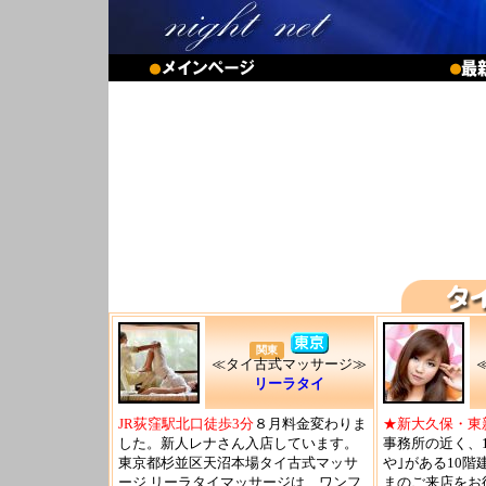
関東
≪タイ古式マッサージ≫
リーラタイ
JR荻窪駅北口徒歩3分
８月料金変わりま
★新大久保・東
した。新人レナさん入店しています。
事務所の近く、
東京都杉並区天沼本場タイ古式マッサ
や｣がある10階
ージ リーラタイマッサージは、ワンフ
まのご来店をお