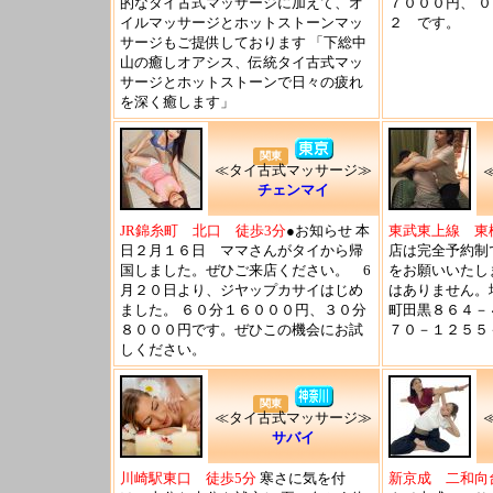
的なタイ古式マッサージに加えて、オ
７０００円、 ０
イルマッサージとホットストーンマッ
２ です。
サージもご提供しております 「下総中
山の癒しオアシス、伝統タイ古式マッ
サージとホットストーンで日々の疲れ
を深く癒します」
関東
≪タイ古式マッサージ≫
チェンマイ
JR錦糸町 北口 徒歩3分
●お知らせ 本
東武東上線 東
日２月１６日 ママさんがタイから帰
店は完全予約制
国しました。ぜひご来店ください。 6
をお願いいたし
月２０日より、ジヤップカサイはじめ
はありません。
ました。 ６０分１６０００円、３０分
町田黒８６４－
８０００円です。ぜひこの機会にお試
７０－１２５５
しください。
関東
≪タイ古式マッサージ≫
サバイ
川崎駅東口 徒歩5分
寒さに気を付
新京成 二和向