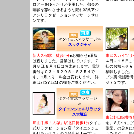
ロアーをゆったりと使用した、都会の
喧騒を忘れさせるような隠れ家風アジ
アンリラクゼーションマッサージサロ
ンです。
関東
≪タイ古式マッサージ≫
スックジャイ
新大久保駅 徒歩4分
●お知らせ●看板
東武スカイツリ
は直りました。営業はしています。７
４日～１８日ま
月８日,８月４日はお休みします。電話
転のお知らせ★
番号は０３－６２０５－５３５４で
移転しました。
す。 5月より 料金は変わります。 詳
ブン裏 電話番
細はSYSYTEM の欄をご覧ください。
６７３です。
関東
≪タイ古式マッサージ
≫
タイエンジェルリラック
ス大塚店
東部野田線豊春
JR山手線「大塚」駅北口徒歩1分
タイ古
念。８月中にご
式リラクゼーション店『タイエンジェ
贈呈。の暑さに
ルリラックス』の２号店がオープンし
もみほぐし、快