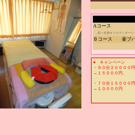
Aコース
顔＋全身オイルマッサージ
Ｂコース
壷ブ
● キャンペーン
・９０分２００００
→１５０００円、
・７０分１５０００
→１００００円